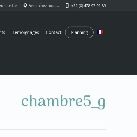
edelise.be
Venir chez nous…
+32 (0) 478 97 92 89
ifs
Témoignages
Contact
Planning
chambre5_g