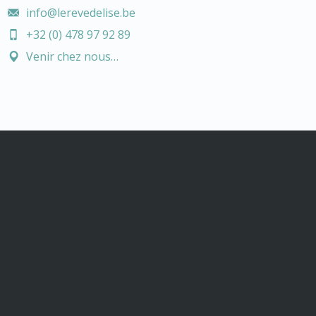
info@lerevedelise.be
+32 (0) 478 97 92 89
Venir chez nous…