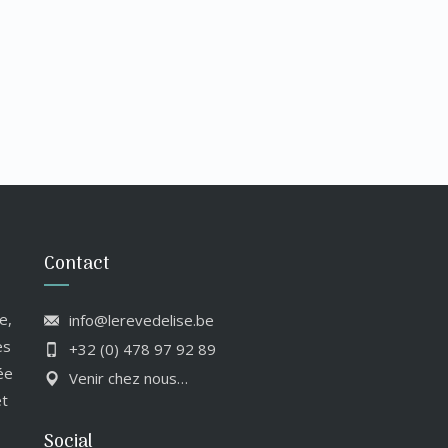
Contact
e,
info@lerevedelise.be
es
+32 (0) 478 97 92 89
ée
Venir chez nous…
et
Social