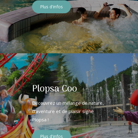
Plus d'infos
Plopsa Coo
Découvrez un mélange de nature,
d’aventure et de plaisir signé
Plopsa !
Plus d'infos