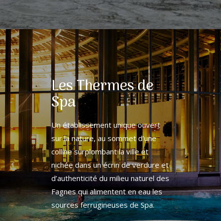
Les Thermes de
Spa
Un établissement unique ouvert
sur la nature, au sommet d’une
colline surplombant la ville et
nichée dans un écrin de verdure et
d’authenticité du milieu naturel des
Fagnes qui alimentent en eau les
sources ferrugineuses de Spa.