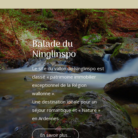
Balade du
Ninglinspo
Le site du vallon du Ninglinspo est
classé « patrimoine immobilier
exceptionnel de la Région
wallonne ».
Une destination idéale pour un
séjour romantique et « Nature »
en Ardennes…
En savoir plus…