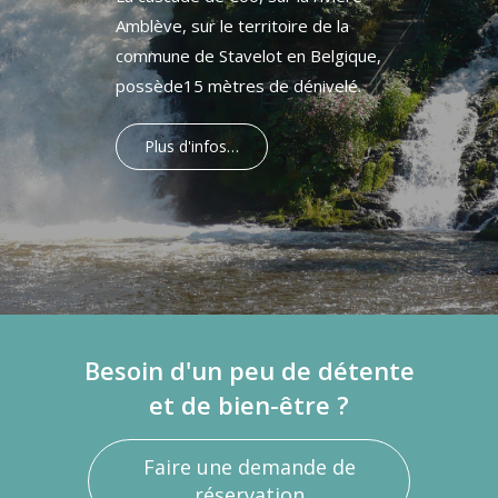
Amblève, sur le territoire de la
commune de Stavelot en Belgique,
possède15 mètres de dénivelé.
Plus d'infos…
Besoin d'un peu de détente
et de bien-être ?
Faire une demande de
réservation