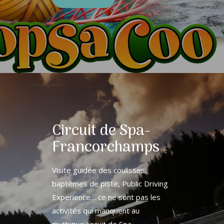
Circuit de Spa-
Francorchamps
Visite guidée des coulisses;
baptêmes de piste, Public Driving
Experience… ce ne sont pas les
activités qui manquent au