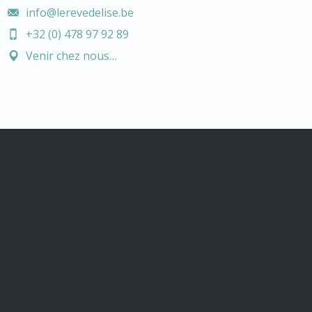
info@lerevedelise.be
+32 (0) 478 97 92 89
Venir chez nous…