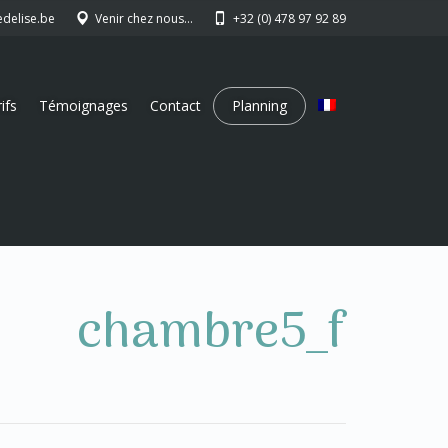
edelise.be
Venir chez nous…
+32 (0) 478 97 92 89
ifs
Témoignages
Contact
Planning
chambre5_f