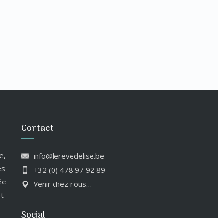
Contact
e,
info@lerevedelise.be
es
+32 (0) 478 97 92 89
ée
Venir chez nous…
et
Social