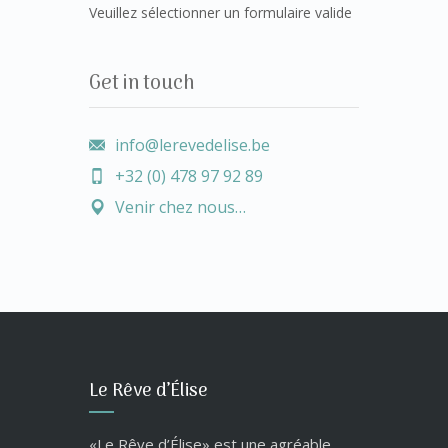
Veuillez sélectionner un formulaire valide
Get in touch
info@lerevedelise.be
+32 (0) 478 97 92 89
Venir chez nous…
Le Rêve d’Élise
«Le Rêve d’Élise» est une agréable