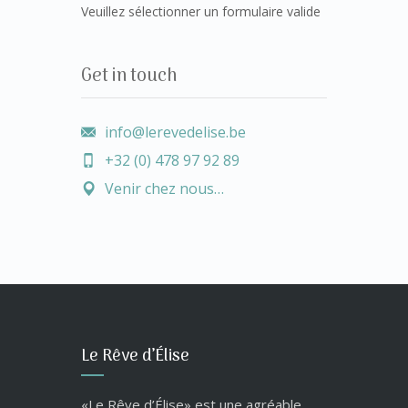
Veuillez sélectionner un formulaire valide
Get in touch
info@lerevedelise.be
+32 (0) 478 97 92 89
Venir chez nous…
Le Rêve d’Élise
«Le Rêve d’Élise» est une agréable