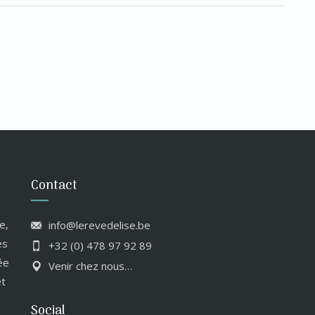
Contact
e,
info@lerevedelise.be
es
+32 (0) 478 97 92 89
ée
Venir chez nous…
et
Social