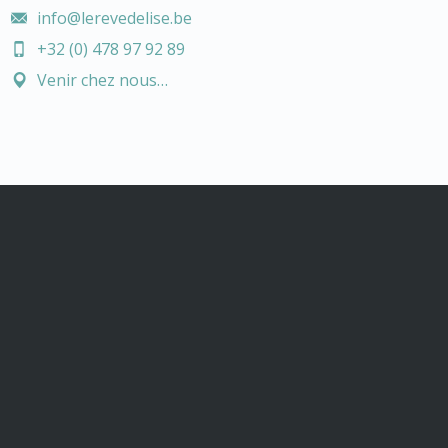
info@lerevedelise.be
+32 (0) 478 97 92 89
Venir chez nous…