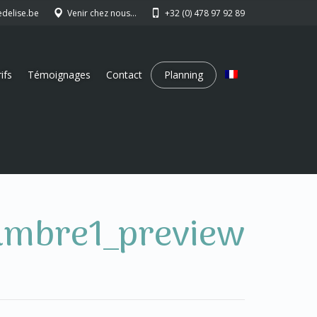
edelise.be
Venir chez nous…
+32 (0) 478 97 92 89
ifs
Témoignages
Contact
Planning
ambre1_preview