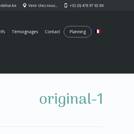
edelise.be
Venir chez nous…
+32 (0) 478 97 92 89
ifs
Témoignages
Contact
Planning
original-1