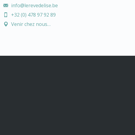
info@lerevedelise.be
+32 (0) 478 97 92 89
Venir chez nous…