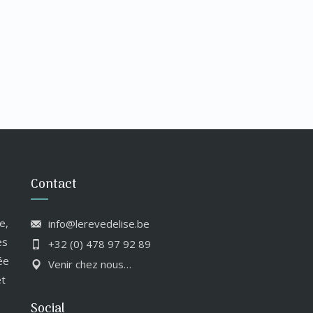
Contact
e,
info@lerevedelise.be
es
+32 (0) 478 97 92 89
ée
Venir chez nous…
et
Social