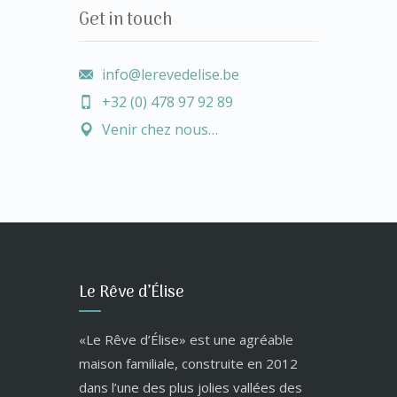
Get in touch
info@lerevedelise.be
+32 (0) 478 97 92 89
Venir chez nous…
Le Rêve d’Élise
«Le Rêve d’Élise» est une agréable
maison familiale, construite en 2012
dans l’une des plus jolies vallées des