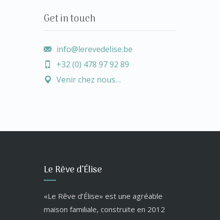
Get in touch
info@lerevedelise.be
+32 (0) 478 97 92 89
Venir chez nous…
Le Rêve d’Élise
«Le Rêve d’Élise» est une agréable
maison familiale, construite en 2012