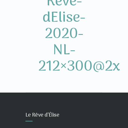
Rêve-
dElise-
2020-
NL-
212×300@2x
Le Rêve d’Élise