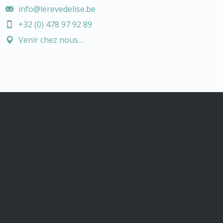
info@lerevedelise.be
+32 (0) 478 97 92 89
Venir chez nous…