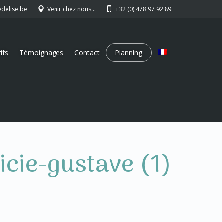
edelise.be
Venir chez nous…
+32 (0) 478 97 92 89
ifs
Témoignages
Contact
Planning
licie-gustave (1)