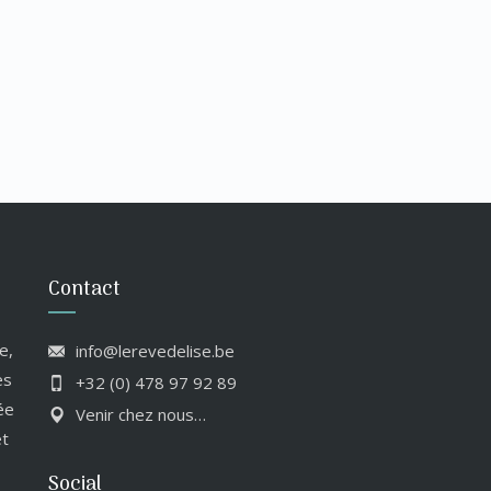
Contact
e,
info@lerevedelise.be
es
+32 (0) 478 97 92 89
ée
Venir chez nous…
et
Social