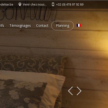
edelise.be
Venir chez nous…
+32 (0) 478 97 92 89
ifs
Témoignages
Contact
Planning