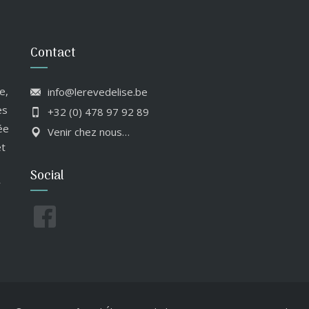
Contact
e,
info@lerevedelise.be
es
+32 (0) 478 97 92 89
ée
Venir chez nous…
et
Social
r