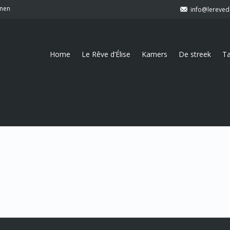
onen
info@lereved
Home
Le Rêve d’Élise
Kamers
De streek
Ta