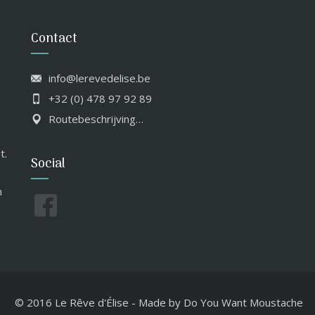
Contact
info@lerevedelise.be
+32 (0) 478 97 92 89
Routebeschrijving…
t.
Social
n
© 2016 Le Rêve d'Élise
-
Made by
Do You Want Moustache