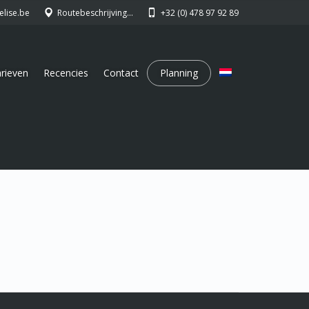
elise.be
Routebeschrijving…
+32 (0) 478 97 92 89
rieven
Recencies
Contact
Planning